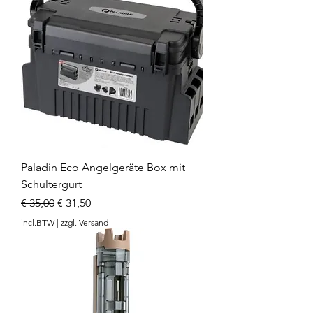
Paladin Eco Angelgeräte Box mit
Schultergurt
Normale prijs
Verkoopprijs
€ 35,00
€ 31,50
incl.BTW
|
zzgl. Versand