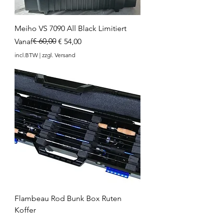
Meiho VS 7090 All Black Limitiert
Normale prijs
Verkoopprijs
€ 60,00
Vanaf
€ 54,00
incl.BTW
|
zzgl. Versand
Flambeau Rod Bunk Box Ruten
Koffer