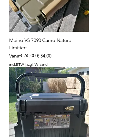
Meiho VS 7090 Camo Nature
Limitiert
Normale prijs
Verkoopprijs
€ 60,00
Vanaf
€ 54,00
incl.BTW
|
zzgl. Versand