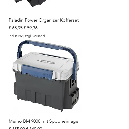
Paladin Power Organizer Kofferset
Normale prijs
Verkoopprijs
€ 65,95
€ 59,36
incl.BTW
|
zzgl. Versand
Meiho BM 9000 mit Spooneinlage
Normale prijs
Verkoopprijs
€ 155,00
€ 140,00