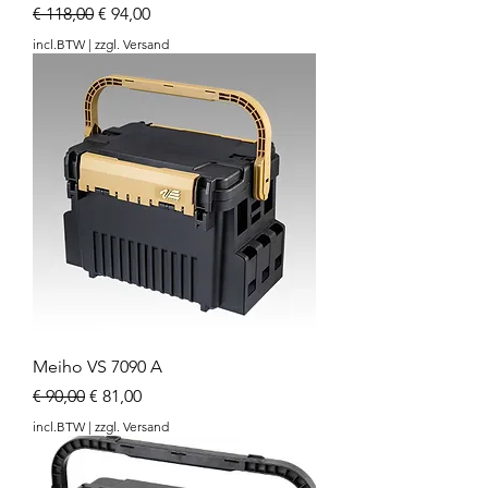
Normale prijs
Verkoopprijs
€ 118,00
€ 94,00
incl.BTW
|
zzgl. Versand
Meiho VS 7090 A
Normale prijs
Verkoopprijs
€ 90,00
€ 81,00
incl.BTW
|
zzgl. Versand