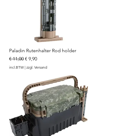
Paladin Rutenhalter Rod holder
Normale prijs
Verkoopprijs
€ 11,00
€ 9,90
incl.BTW
|
zzgl. Versand