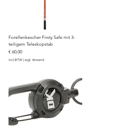
Forellenkescher Firsty Safe mit 3-
teiligem Teleskopstab
Prijs
€ 60,00
incl.BTW
|
zzgl. Versand