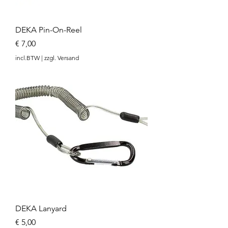
DEKA Pin-On-Reel
Prijs
€ 7,00
incl.BTW
|
zzgl. Versand
DEKA Lanyard
Prijs
€ 5,00