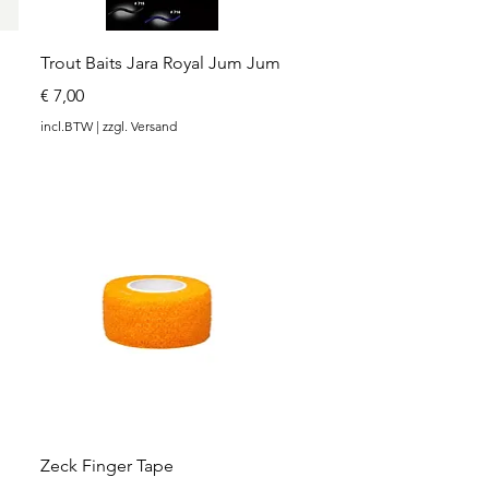
Snel overzicht
Trout Baits Jara Royal Jum Jum
Prijs
€ 7,00
incl.BTW
|
zzgl. Versand
Snel overzicht
Zeck Finger Tape