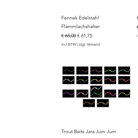
Snel overzicht
Fennek Edelstahl
Flammlachshalter
Normale prijs
Verkoopprijs
€ 65,00
€ 61,75
incl.BTW
|
zzgl. Versand
Snel overzicht
Trout Baits Jara Jum Jum