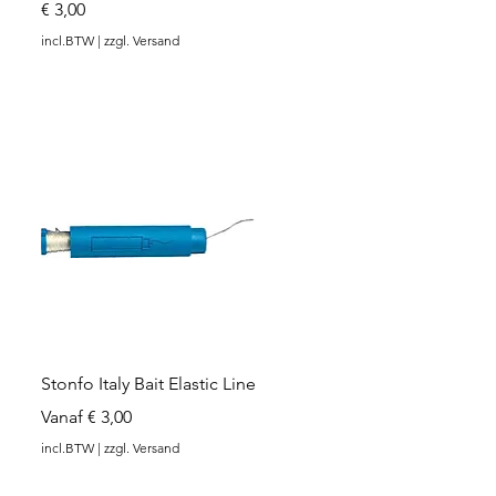
Prijs
€ 3,00
incl.BTW
|
zzgl. Versand
Snel overzicht
Stonfo Italy Bait Elastic Line
Verkoopprijs
Vanaf
€ 3,00
incl.BTW
|
zzgl. Versand