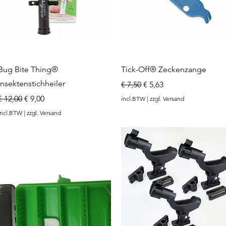
rea.com
Snel overzicht
Snel overzicht
Bug Bite Thing®
Tick-Off® Zeckenzange
Insektenstichheiler
Normale prijs
Verkoopprijs
€ 7,50
€ 5,63
Normale prijs
Verkoopprijs
€ 12,00
€ 9,00
incl.BTW
|
zzgl. Versand
incl.BTW
|
zzgl. Versand