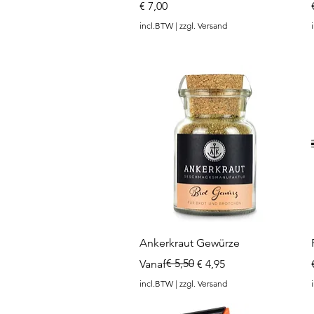
Prijs
€ 7,00
incl.BTW
|
zzgl. Versand
Snel overzicht
Ankerkraut Gewürze
Normale prijs
Verkoopprijs
€ 5,50
Vanaf
€ 4,95
incl.BTW
|
zzgl. Versand