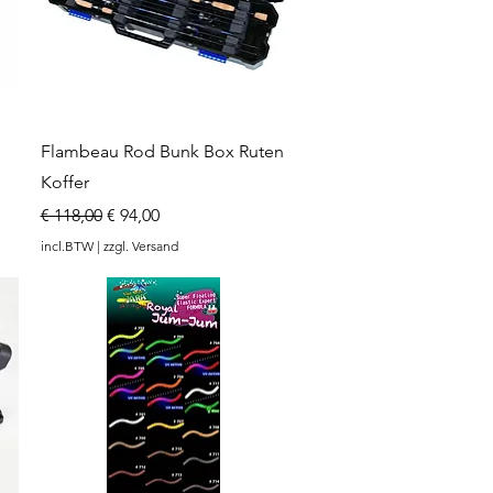
Snel overzicht
Flambeau Rod Bunk Box Ruten
Koffer
Normale prijs
Verkoopprijs
€ 118,00
€ 94,00
incl.BTW
|
zzgl. Versand