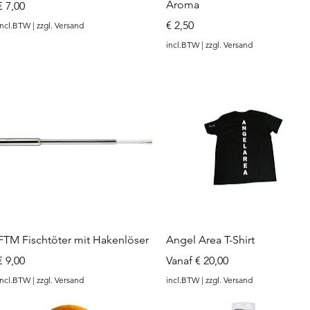
Aroma
Prijs
€ 7,00
Prijs
€ 2,50
incl.BTW
|
zzgl. Versand
incl.BTW
|
zzgl. Versand
Snel overzicht
Snel overzicht
FTM Fischtöter mit Hakenlöser
Angel Area T-Shirt
Prijs
Verkoopprijs
€ 9,00
Vanaf
€ 20,00
incl.BTW
|
zzgl. Versand
incl.BTW
|
zzgl. Versand