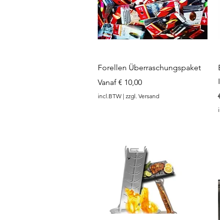
www.angel-a
Snel overzicht
Forellen Überraschungspaket
Verkoopprijs
Vanaf
€ 10,00
incl.BTW
|
zzgl. Versand