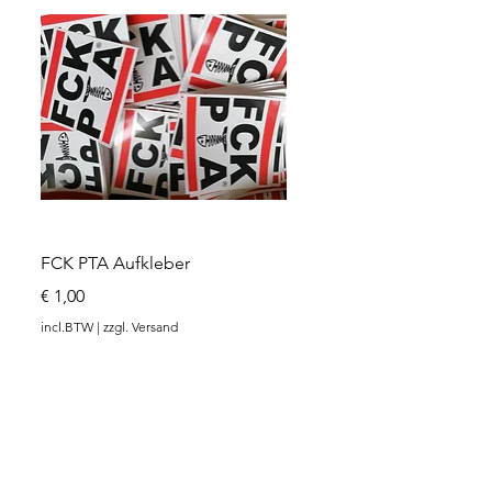
Snel overzicht
FCK PTA Aufkleber
Prijs
€ 1,00
incl.BTW
|
zzgl. Versand