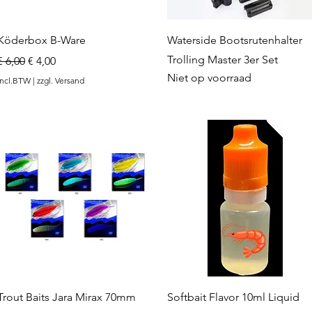
Snel overzicht
Snel overzicht
Köderbox B-Ware
Waterside Bootsrutenhalter
Trolling Master 3er Set
Normale prijs
Verkoopprijs
€ 6,00
€ 4,00
Niet op voorraad
incl.BTW
|
zzgl. Versand
Snel overzicht
Snel overzicht
Trout Baits Jara Mirax 70mm
Softbait Flavor 10ml Liquid