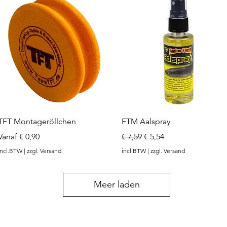
Snel overzicht
Snel overzicht
TFT Montageröllchen
FTM Aalspray
Verkoopprijs
Normale prijs
Verkoopprijs
Vanaf
€ 0,90
€ 7,59
€ 5,54
incl.BTW
|
zzgl. Versand
incl.BTW
|
zzgl. Versand
Meer laden