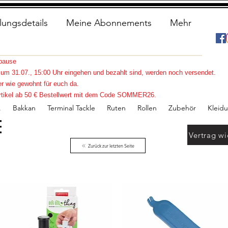
lungsdetails
Meine Abonnements
Mehr
spause
s zum 31.07., 15:00 Uhr eingehen und bezahlt sind, werden noch versendet.
r wie gewohnt für euch da.
e Artikel ab 50 € Bestellwert mit dem Code SOMMER26.
.
Bakkan
Terminal Tackle
Ruten
Rollen
Zubehör
Kleid
Vertrag wi
Zurück zur letzten Seite