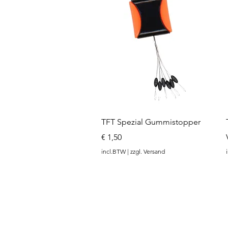
Snel overzicht
TFT Spezial Gummistopper
Prijs
€ 1,50
incl.BTW
|
zzgl. Versand