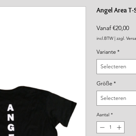
rea.com
Angel Area T-
Ve
Vanaf
€20,00
incl.BTW
|
zzgl. Vers
Variante
*
Selecteren
Größe
*
Selecteren
Aantal
*