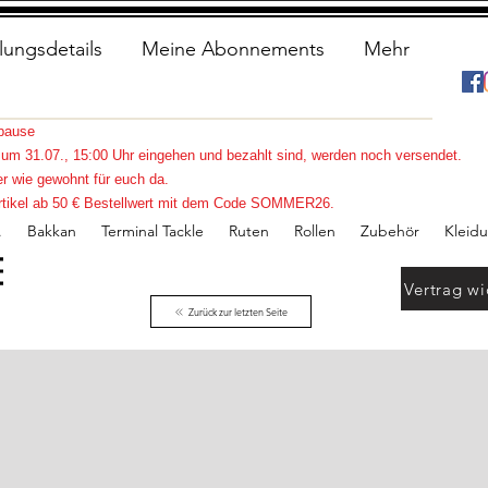
lungsdetails
Meine Abonnements
Mehr
spause
s zum 31.07., 15:00 Uhr eingehen und bezahlt sind, werden noch versendet.
r wie gewohnt für euch da.
e Artikel ab 50 € Bestellwert mit dem Code SOMMER26.
.
Bakkan
Terminal Tackle
Ruten
Rollen
Zubehör
Kleid
Vertrag wi
Zurück zur letzten Seite