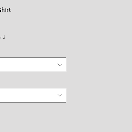
Shirt
rkoopprijs
and