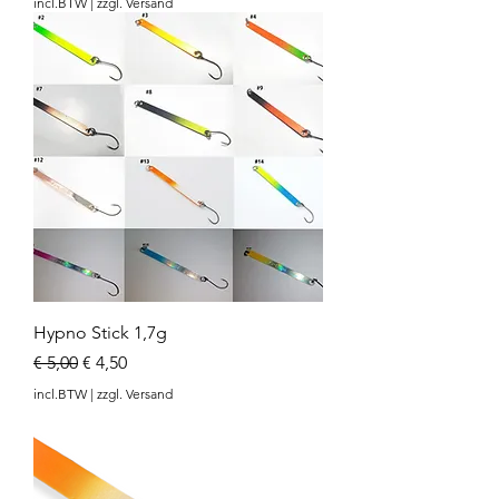
incl.BTW
|
zzgl. Versand
Hypno Stick 1,7g
Normale prijs
Verkoopprijs
€ 5,00
€ 4,50
incl.BTW
|
zzgl. Versand