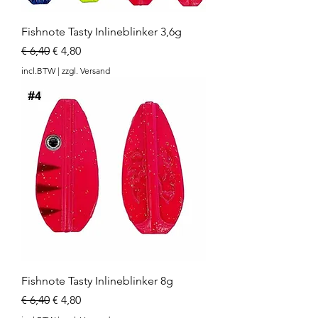
Fishnote Tasty Inlineblinker 3,6g
Normale prijs
Verkoopprijs
€ 6,40
€ 4,80
incl.BTW
|
zzgl. Versand
Fishnote Tasty Inlineblinker 8g
Normale prijs
Verkoopprijs
€ 6,40
€ 4,80