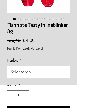
Fishnote Tasty Inlineblinker
8g
Normale
Verkoopprijs
 € 6,40 
€ 4,80
prijs
incl.BTW
|
zzgl. Versand
Farbe
*
Aantal
*