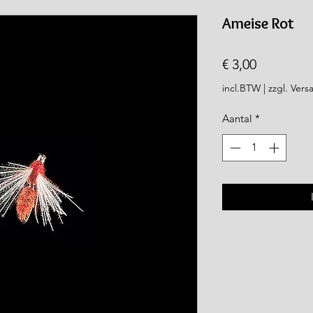
rea.com
Ameise Rot
Prijs
€ 3,00
incl.BTW
|
zzgl. Vers
Aantal
*