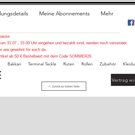
lungsdetails
Meine Abonnements
Mehr
spause
s zum 31.07., 15:00 Uhr eingehen und bezahlt sind, werden noch versendet.
r wie gewohnt für euch da.
e Artikel ab 50 € Bestellwert mit dem Code SOMMER26.
.
Bakkan
Terminal Tackle
Ruten
Rollen
Zubehör
Kleid
Vertrag wi
Zurück zur letzten Seite