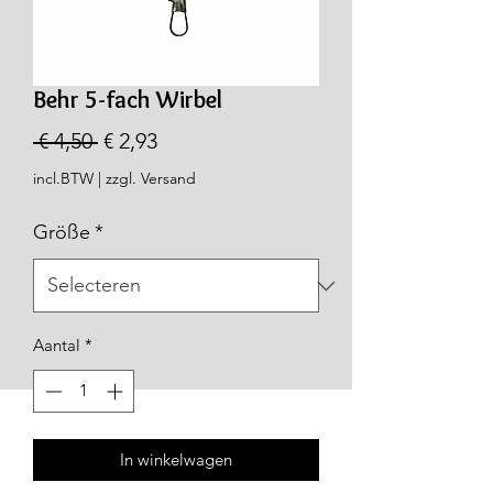
Behr 5-fach Wirbel
Normale
Verkoopprijs
 € 4,50 
€ 2,93
prijs
incl.BTW
|
zzgl. Versand
Größe
*
Aantal
*
In winkelwagen