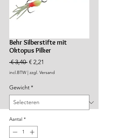
Behr Silberstifte mit
Oktopus Pilker
Normale
Verkoopprijs
 € 3,40 
€ 2,21
prijs
incl.BTW
|
zzgl. Versand
Gewicht
*
Aantal
*