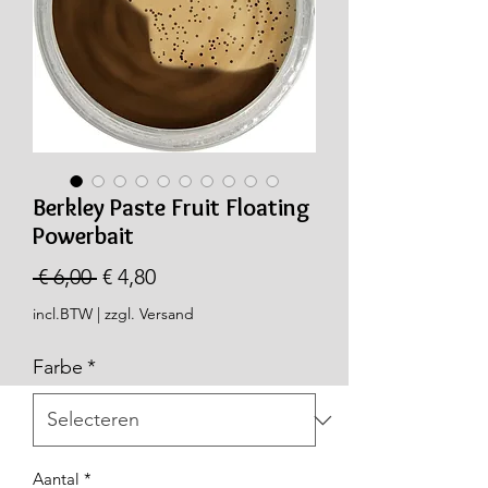
Berkley Paste Fruit Floating
Powerbait
Normale
Verkoopprijs
 € 6,00 
€ 4,80
prijs
incl.BTW
|
zzgl. Versand
Farbe
*
Aantal
*