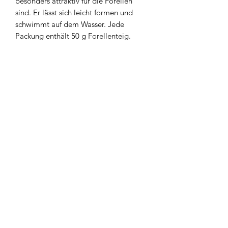
besonders attraktiv für die Forellen
sind. Er lässt sich leicht formen und
schwimmt auf dem Wasser. Jede
Packung enthält 50 g Forellenteig.
Widerrufsbelehrung
Kontakt
AGB`s
Impressum
Datenschutzerklärung
areimann@angel-area.com