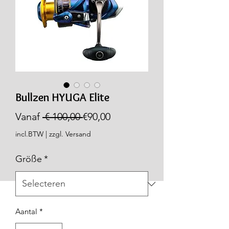
Bullzen HYUGA Elite
Normale
Verkoopprijs
Vanaf
 € 100,00 
€90,00
prijs
incl.BTW
|
zzgl. Versand
Größe
*
Aantal
*