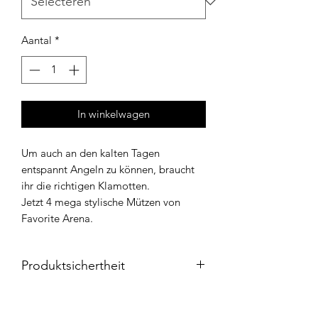
Aantal
*
In winkelwagen
Um auch an den kalten Tagen
entspannt Angeln zu können, braucht
ihr die richtigen Klamotten.
Jetzt 4 mega stylische Mützen von
Favorite Arena.
Produktsichertheit
1. Verwendung gemäß Anleitung
Alle
Favorite Arena
Produkte sind