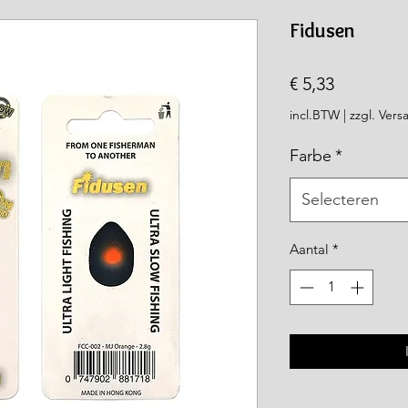
rea.com
Fidusen
Prijs
€ 5,33
incl.BTW
|
zzgl. Vers
Farbe
*
Selecteren
Aantal
*