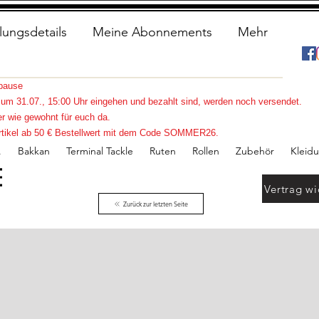
lungsdetails
Meine Abonnements
Mehr
spause
s zum 31.07., 15:00 Uhr eingehen und bezahlt sind, werden noch versendet.
r wie gewohnt für euch da.
e Artikel ab 50 € Bestellwert mit dem Code SOMMER26.
.
Bakkan
Terminal Tackle
Ruten
Rollen
Zubehör
Kleid
Vertrag wi
Zurück zur letzten Seite