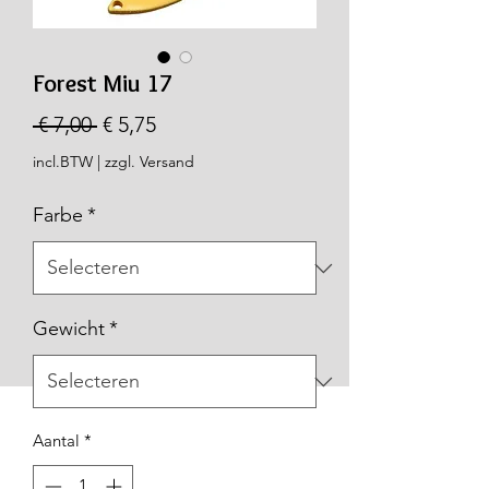
Forest Miu 17
Normale
Verkoopprijs
 € 7,00 
€ 5,75
prijs
incl.BTW
|
zzgl. Versand
Farbe
*
Gewicht
*
Aantal
*