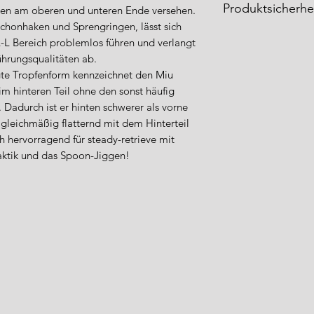
Produktsicherhe
en am oberen und unteren Ende versehen.
Schonhaken und Sprengringen, lässt sich
Produktverantwort
L-L Bereich problemlos führen und verlangt
Advanced-Fishing.
hrungsqualitäten ab.
Fabian Kraft
gte Tropfenform kennzeichnet den Miu
Bahnhofstr. 71
im hinteren Teil ohne den sonst häufig
35410 Hungen
 Dadurch ist er hinten schwerer als vorne
Deutschland
 gleichmäßig flatternd mit dem Hinterteil
h hervorragend für steady-retrieve mit
E-Mail: info@advan
aktik und das Spoon-Jiggen!
Sicherheits- und Wa
Vorsicht: scharfer 
ausschließlich fürs
Zwecke verwenden. 
Kindern und Hausti