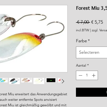
rea.com
Forest Miu 3,
Normal
V
 € 7,00 
€ 5,75
prijs
incl.BTW
|
zzgl. Vers
Farbe
*
Selecteren
Aantal
*
Forest Miu erweitert das Anwendungsgebiet
auch weiter entfernte Spots anvisiert
orest Miu ist gleichmäßig gewölbt und mit