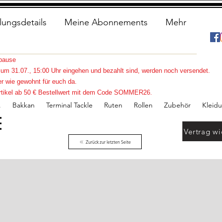
lungsdetails
Meine Abonnements
Mehr
spause
s zum 31.07., 15:00 Uhr eingehen und bezahlt sind, werden noch versendet.
r wie gewohnt für euch da.
e Artikel ab 50 € Bestellwert mit dem Code SOMMER26.
.
Bakkan
Terminal Tackle
Ruten
Rollen
Zubehör
Kleid
Vertrag wi
Zurück zur letzten Seite