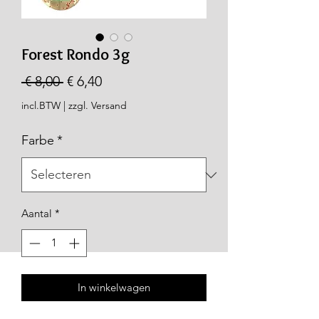
Forest Rondo 3g
Normale
Verkoopprijs
 € 8,00 
€ 6,40
prijs
incl.BTW
|
zzgl. Versand
Farbe
*
Aantal
*
In winkelwagen