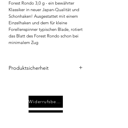
Forest Rondo 3,0 g - ein bewährter
Klassiker in neuer Japan-Qualität und
Schonhaken! Ausgestattet mit einem
Einzelhaken und dem für kleine
Forellenspinner typischen Blade, rotiert
das Blatt des Forest Rondo schon bei
minimalem Zug
Produktsicherheit
Produktverantwortung:
Advanced-Fishing.com
Fabian Kraft
Bahnhofstr. 71
Widerrufsbelehrung
35410 Hungen
Deutschland
Kontakt
E-Mail: info@advanced-fishing.com