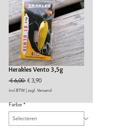
Herakles Vento 3,5g
Normale
Verkoopprijs
 € 6,00 
€ 3,90
prijs
incl.BTW
|
zzgl. Versand
Farbe
*