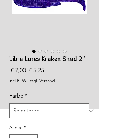
Libra Lures Kraken Shad 2"
Normale
Verkoopprijs
 € 7,00 
€ 5,25
prijs
incl.BTW
|
zzgl. Versand
Farbe
*
Aantal
*