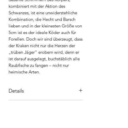
kombiniert mit der Aktion des
Schwanzes, ist eine unwiderstehliche
Kombination, die Hecht und Barsch
lieben und in der kleinesten Größe von
5cm ist es der ideale Köder auch für
Forellen. Doch wir sind überzeugt, dass
der Kraken nicht nur die Herzen der
„trüben Jäger“ erobern wird, denn er
ist darauf ausgelegt, buchstäblich alle
Raubfische zu fangen – nicht nur
heimische Arten.
Details
Größe: 50mm
Produktsicherheit
Stückzahl: 10 Stück
Aroma: Fish
Hersteller / EU-Verantwortlicher:
Libra-Plast Adam Chmielowski