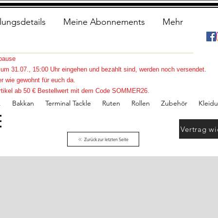
lungsdetails
Meine Abonnements
Mehr
spause
s zum 31.07., 15:00 Uhr eingehen und bezahlt sind, werden noch versendet.
r wie gewohnt für euch da.
e Artikel ab 50 € Bestellwert mit dem Code SOMMER26.
.
Bakkan
Terminal Tackle
Ruten
Rollen
Zubehör
Kleid
Vertrag wi
Zurück zur letzten Seite