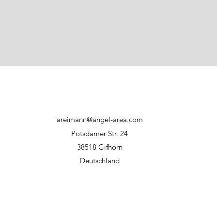
und tauschen Sie
Reinigen Sie di
Reinigungsmitte
scheuernde Mate
Lagern Sie die P
direkter Sonnene
Haftungsausschluss:
Bei unsachgemäßer
Hersteller bzw. WFT
areimann@angel-area.com
Potsdamer Str. 24
38518 Gifhorn
Deutschland