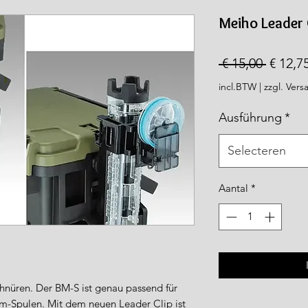
rea.com
Meiho Leader 
Norma
 € 15,00 
€ 12,7
prijs
incl.BTW
|
zzgl. Vers
Ausführung
*
Selecteren
Aantal
*
hnüren. Der BM-S ist genau passend für
 m-Spulen. Mit dem neuen Leader Clip ist