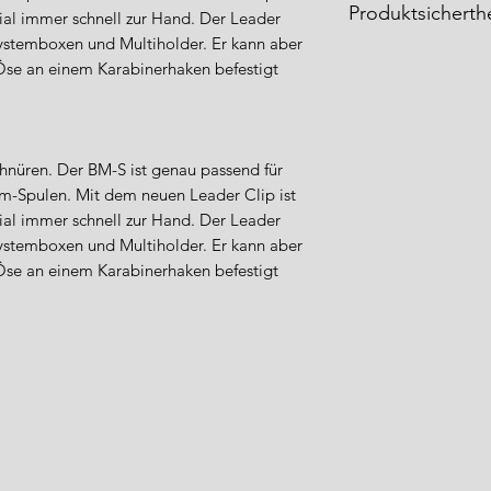
Produktsicherthe
al immer schnell zur Hand. Der Leader
Systemboxen und Multiholder. Er kann aber
Die
Meiho Produkt
Öse an einem Karabinerhaken befestigt
Fishing Tackle Gm
entsprechen den ge
Sicherheitsstandard
Importeur / Anspre
hnüren. Der BM-S ist genau passend für
WFT – World Fishi
 m-Spulen. Mit dem neuen Leader Clip ist
Industriestraße 5
al immer schnell zur Hand. Der Leader
49324 Melle
Systemboxen und Multiholder. Er kann aber
Deutschland
Öse an einem Karabinerhaken befestigt
Tel.: +49 (0) 5422 9
E-Mail: info@wft-fi
Sicherheitshinweise
Verwenden Sie d
bestimmungsgem
angegebenen Be
Kinder sollten ke
haben.
Prüfen Sie rege