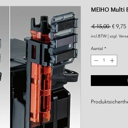
rea.com
MEIHO Multi 
Norma
 € 15,00 
€ 9,75
prijs
incl.BTW
|
zzgl. Vers
Aantal
*
Produktsicherthe
Die
Meiho Produkt
Fishing Tackle Gm
entsprechen den ge