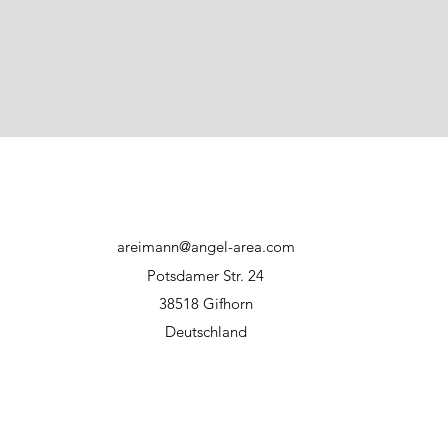
direkter Sonnene
Haftungsausschluss:
Bei unsachgemäßer
Hersteller bzw. WFT
areimann@angel-area.com
Potsdamer Str. 24
38518 Gifhorn
Deutschland