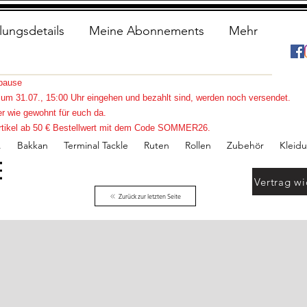
lungsdetails
Meine Abonnements
Mehr
spause
s zum 31.07., 15:00 Uhr eingehen und bezahlt sind, werden noch versendet.
r wie gewohnt für euch da.
e Artikel ab 50 € Bestellwert mit dem Code SOMMER26.
.
Bakkan
Terminal Tackle
Ruten
Rollen
Zubehör
Kleid
Vertrag wi
Zurück zur letzten Seite