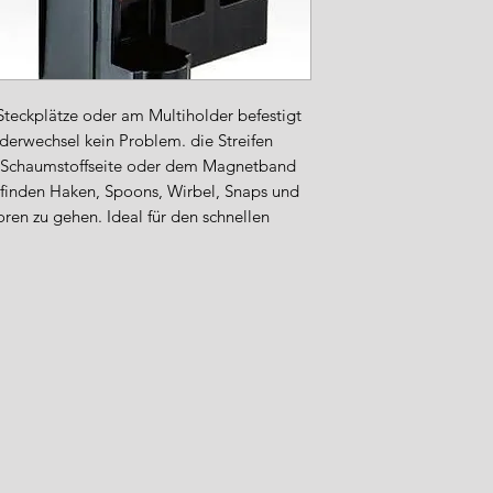
Sicherheitsstandard
Importeur / Anspre
WFT – World Fishi
Industriestraße 5
49324 Melle
teckplätze oder am Multiholder befestigt
Deutschland
derwechsel kein Problem. die Streifen
Tel.: +49 (0) 5422 9
r Schaumstoffseite oder dem Magnetband
E-Mail: info@wft-fi
finden Haken, Spoons, Wirbel, Snaps und
Sicherheitshinweise
oren zu gehen. Ideal für den schnellen
Verwenden Sie d
bestimmungsgem
angegebenen Be
Kinder sollten ke
haben.
Prüfen Sie rege
und tauschen Sie
Reinigen Sie di
Reinigungsmitte
scheuernde Mate
Lagern Sie die P