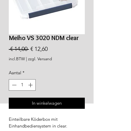
Meiho VS 3020 NDM clear
Normale
Verkoopprijs
 € 14,00 
€ 12,60
prijs
incl.BTW
|
zzgl. Versand
Aantal
*
In winkelwagen
Einteilbare Köderbox mit
Einhandbediensystem in clear.