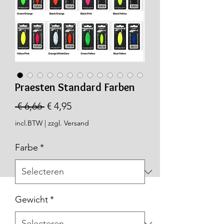
Praesten Standard Farben
Normale
Verkoopprijs
 € 6,66 
€ 4,95
prijs
incl.BTW
|
zzgl. Versand
Farbe
*
Gewicht
*