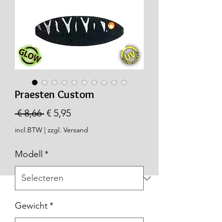
Praesten Custom
Normale
Verkoopprijs
 € 8,66 
€ 5,95
prijs
incl.BTW
|
zzgl. Versand
Modell
*
Gewicht
*