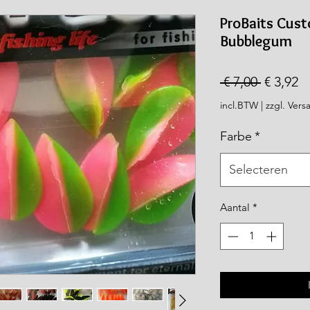
rea.com
ProBaits Cus
Bubblegum
Normal
V
 € 7,00 
€ 3,92
prijs
incl.BTW
|
zzgl. Vers
Farbe
*
Selecteren
Aantal
*