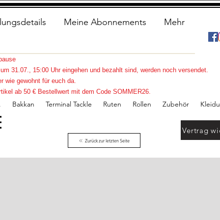
lungsdetails
Meine Abonnements
Mehr
spause
s zum 31.07., 15:00 Uhr eingehen und bezahlt sind, werden noch versendet.
r wie gewohnt für euch da.
e Artikel ab 50 € Bestellwert mit dem Code SOMMER26.
.
Bakkan
Terminal Tackle
Ruten
Rollen
Zubehör
Kleid
Vertrag wi
Zurück zur letzten Seite