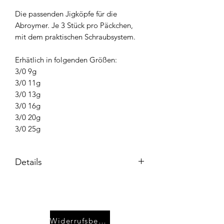
Die passenden Jigköpfe für die
Abroymer. Je 3 Stück pro Päckchen,
mit dem praktischen Schraubsystem.
Erhätlich in folgenden Größen:
3/0 9g
3/0 11g
3/0 13g
3/0 16g
3/0 20g
3/0 25g
Details
Abroymer 12,5 cm
Jigkopf 3/0
Widerrufsbelehrung