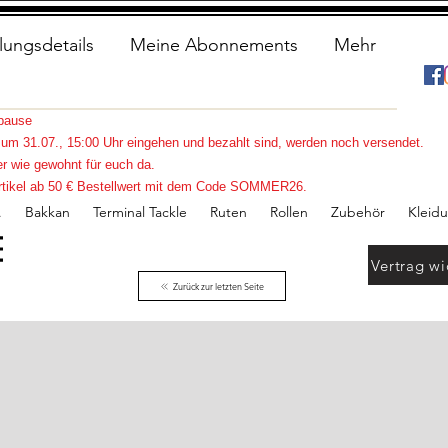
lungsdetails
Meine Abonnements
Mehr
spause
s zum 31.07., 15:00 Uhr eingehen und bezahlt sind, werden noch versendet.
r wie gewohnt für euch da.
e Artikel ab 50 € Bestellwert mit dem Code SOMMER26.
.
Bakkan
Terminal Tackle
Ruten
Rollen
Zubehör
Kleid
Vertrag wi
Zurück zur letzten Seite