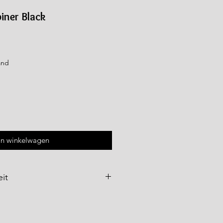
iner Black
and
In winkelwagen
it
Dieser Karabiner ist nicht zum
ern geeignet!