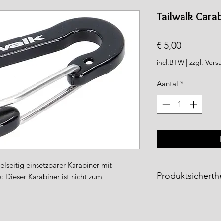
rea.com
Tailwalk Carab
Prijs
€ 5,00
incl.BTW
|
zzgl. Vers
Aantal
*
ielseitig einsetzbarer Karabiner mit
Produktsicherthe
: Dieser Karabiner ist nicht zum
Sicherheitshinweis: 
Bergsteigen / Klett