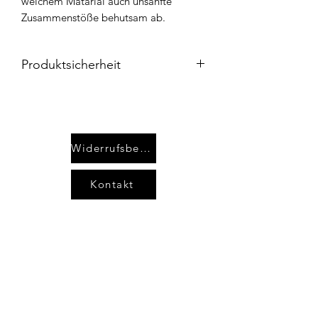
weichem Matarial auch unsanfte
Zusammenstöße behutsam ab.
Produktsicherheit
Produktverantwortung:
Advanced-Fishing.com
Fabian Kraft
Bahnhofstr. 71
Widerrufsbelehrung
35410 Hungen
Deutschland
Kontakt
E-Mail: info@advanced-fishing.com
AGB`s
Sicherheits- und Warnhinweise:
Unsere Produkte sind ausschließlich
Impressum
fürs Angeln bestimmt. Nicht für andere
Zwecke verwenden. Außerhalb der
Datenschutzerklärung
Reichweite von Kindern und Haustieren
aufbewahren!