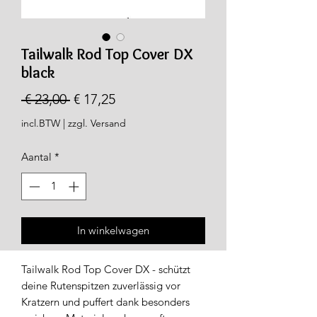
Tailwalk Rod Top Cover DX
black
Normale
Verkoopprijs
 € 23,00 
€ 17,25
prijs
incl.BTW
|
zzgl. Versand
Aantal
*
In winkelwagen
Tailwalk Rod Top Cover DX - schützt
deine Rutenspitzen zuverlässig vor
Kratzern und puffert dank besonders