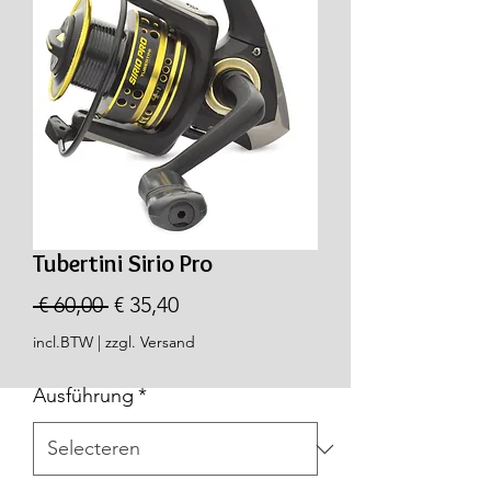
Tubertini Sirio Pro
Normale
Verkoopprijs
 € 60,00 
€ 35,40
prijs
incl.BTW
|
zzgl. Versand
Ausführung
*