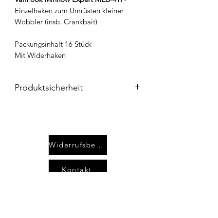
Einzelhaken zum Umrüsten kleiner
Wobbler (insb. Crankbait)
Packungsinhalt 16 Stück
Mit Widerhaken
Produktsicherheit
Produktverantwortung:
Advanced-Fishing.com
Fabian Kraft
Bahnhofstr. 71
Widerrufsbelehrung
35410 Hungen
Deutschland
Kontakt
E-Mail: info@advanced-fishing.com
AGB`s
Sicherheits- und Warnhinweise:
Vorsicht: scharfer Haken! Unsere