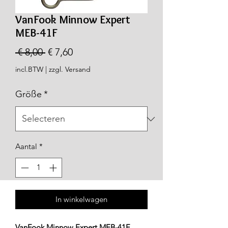
VanFook Minnow Expert
MEB-41F
Normale
Verkoopprijs
 € 8,00 
€ 7,60
prijs
incl.BTW
|
zzgl. Versand
Größe
*
Aantal
*
In winkelwagen
VanFook Minnow Expert MEB-41F
-