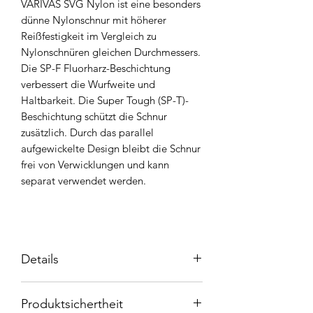
VARIVAS SVG Nylon ist eine besonders
dünne Nylonschnur mit höherer
Reißfestigkeit im Vergleich zu
Nylonschnüren gleichen Durchmessers.
Die SP-F Fluorharz-Beschichtung
verbessert die Wurfweite und
Haltbarkeit. Die Super Tough (SP-T)-
Beschichtung schützt die Schnur
zusätzlich. Durch das parallel
aufgewickelte Design bleibt die Schnur
frei von Verwicklungen und kann
separat verwendet werden.
Details
Tragkraft: 4LB / 1,85Kg
Produktsichertheit
Durchmesser: 0,138 mm