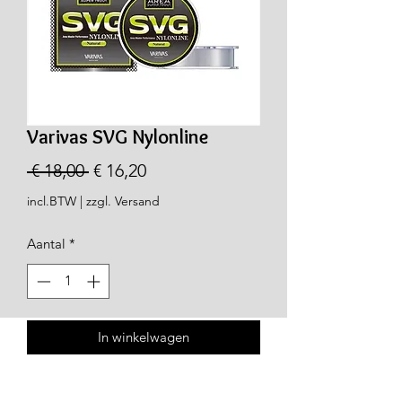
Varivas SVG Nylonline
Normale
Verkoopprijs
 € 18,00 
€ 16,20
prijs
incl.BTW
|
zzgl. Versand
Aantal
*
In winkelwagen