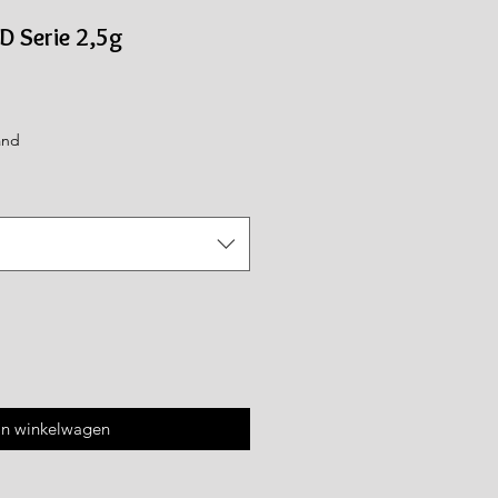
D Serie 2,5g
e
erkoopprijs
and
In winkelwagen