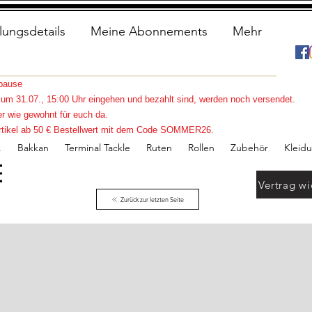
lungsdetails
Meine Abonnements
Mehr
spause
s zum 31.07., 15:00 Uhr eingehen und bezahlt sind, werden noch versendet.
r wie gewohnt für euch da.
e Artikel ab 50 € Bestellwert mit dem Code SOMMER26.
.
Bakkan
Terminal Tackle
Ruten
Rollen
Zubehör
Kleid
Vertrag wi
Zurück zur letzten Seite