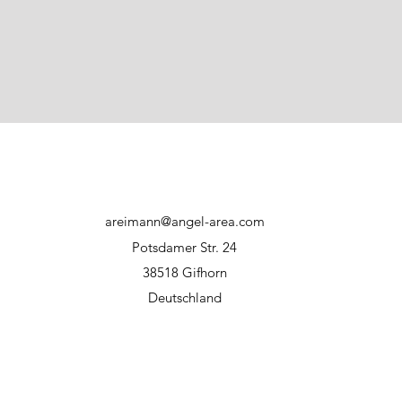
Haustiere diese 
Verletzungsgefah
Verletzungsgefah
areimann@angel-area.com
Potsdamer Str. 24
38518 Gifhorn
Deutschland