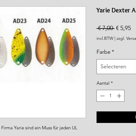
rea.com
Yarie Dexter A
Normal
V
 € 7,00 
€ 5,95
prijs
incl.BTW
|
zzgl. Vers
Farbe
*
Selecteren
Aantal
*
Firma Yarie sind ein Muss für jeden UL