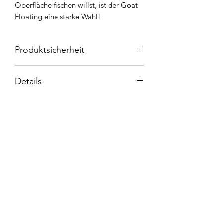
Oberfläche fischen willst, ist der Goat
Floating eine starke Wahl!
Produktsicherheit
Herstellerinformationen
Details
Name: YARIE Co,LTD
Adresse: 1-34-33 Minamigaoka,
Gewicht 2,4g
Sanda City,Hyogo Japan
Länge 35mm
Webseite: https://yarie.net/
Floating
Europäischer Hersteller: Nein
Verantwortliche Person
Widerrufsbelehrung
Name: Dennis Kruse
Adresse: Brinkgartenstraße 21,
Kontakt
45894 Gelsenkirchen
E-Mail: YarieGermany@gmx.de
Sicherheitsinformationen
AGB`s
Warnhinweise
Nicht für den menschlichen Verzehr
Impressum