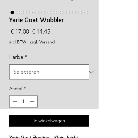
Yarie Goat Wobbler
Normale
Verkoopprijs
 € 17,00 
€ 14,45
prijs
incl.BTW
|
zzgl. Versand
Farbe
*
Aantal
*
In winkelwagen
Yarie Goat Floating – Klein, leicht,