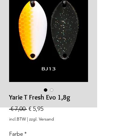
Yarie T Fresh Evo 1,8g
Normale
Verkoopprijs
 € 7,00 
€ 5,95
prijs
incl.BTW
|
zzgl. Versand
Farbe
*